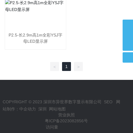
admin@ysjled.cn
P2.5-长2.9m高1m全彩YSJ字
母LED显示屏
+86 135-5490-8132
1
<
>
COPYRIGHT © 2023 深圳市异世界数字显示有限公司
SEO
网
站制作：
中企动力
深圳
网站地图
营业执照
粤ICP备2023082856号
访问量