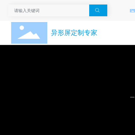

异形屏定制专家
—